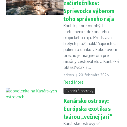
začiatočníkov:
Sprievodca výberom
toho správneho raja
Karibik je pre mnohých
stelesnením dokonalého
tropického raja. Predstava
bielych pláží, nakláňajúcich sa
paliem a drinku v kokosovom
orechu je magnetom pre
milióny cestovateľov. Karibská
oblasť však z...
admin
20. februára 2026
Read More
Exotické ostrovy
Kanárske ostrovy:
Európska exotika s
tvárou „večnej jari“
Kanárske ostrovy sú