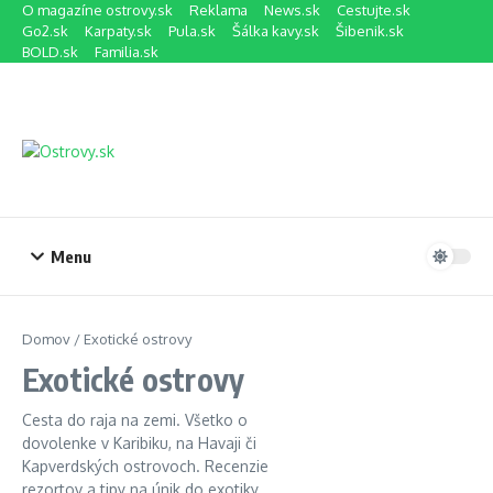
Preskočiť na obsah
O magazíne ostrovy.sk
Reklama
News.sk
Cestujte.sk
Go2.sk
Karpaty.sk
Pula.sk
Šálka kavy.sk
Šibenik.sk
BOLD.sk
Familia.sk
Menu
Domov
/
Exotické ostrovy
Exotické ostrovy
Cesta do raja na zemi. Všetko o
dovolenke v Karibiku, na Havaji či
Kapverdských ostrovoch. Recenzie
rezortov a tipy na únik do exotiky.