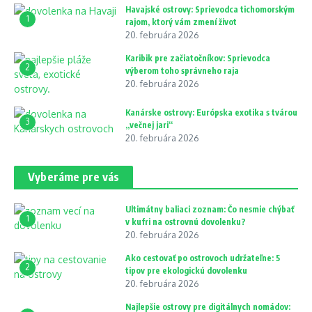
Havajské ostrovy: Sprievodca tichomorským
1
rajom, ktorý vám zmení život
20. februára 2026
Karibik pre začiatočníkov: Sprievodca
2
výberom toho správneho raja
20. februára 2026
Kanárske ostrovy: Európska exotika s tvárou
3
„večnej jari“
20. februára 2026
Vyberáme pre vás
Ultimátny baliaci zoznam: Čo nesmie chýbať
1
v kufri na ostrovnú dovolenku?
20. februára 2026
Ako cestovať po ostrovoch udržateľne: 5
2
tipov pre ekologickú dovolenku
20. februára 2026
Najlepšie ostrovy pre digitálnych nomádov: