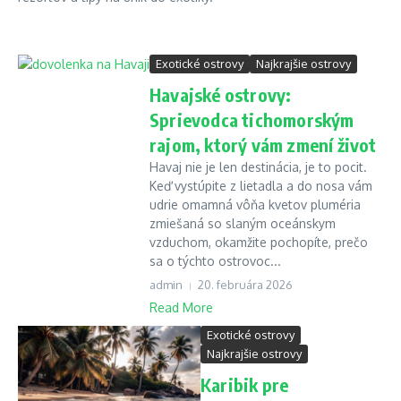
Exotické ostrovy
Najkrajšie ostrovy
Havajské ostrovy:
Sprievodca tichomorským
rajom, ktorý vám zmení život
Havaj nie je len destinácia, je to pocit.
Keď vystúpite z lietadla a do nosa vám
udrie omamná vôňa kvetov pluméria
zmiešaná so slaným oceánskym
vzduchom, okamžite pochopíte, prečo
sa o týchto ostrovoc...
admin
20. februára 2026
Read More
Exotické ostrovy
Najkrajšie ostrovy
Karibik pre