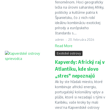
fenoménom. Hoci geograficky
ležia na úrovni saharskej Afriky,
politicky a kultúrne patria k
Španielsku, čo z nich robí
ideálnu kombináciu exotickej
prírody a európskeho
štandardu s...
admin
20. februára 2026
Read More
Exotické ostrovy
Kapverdy: Africký raj v
Atlantiku, kde slovo
„stres“ nepoznajú
Ak by ste hľadali miesto, ktoré
kombinuje africkú energiu,
portugalský koloniálny vplyv a
pláže, ktoré si nezadajú s tými v
Karibiku, vaše kroky by mali
viesť na Kapverdské ostrovy