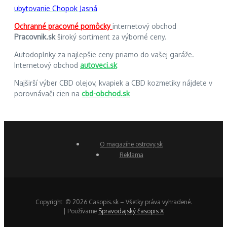
ubytovanie Chopok Jasná
Ochranné pracovné pomôcky
internetový obchod
Pracovnik.sk
široký sortiment za výborné ceny.
Autodoplnky za najlepšie ceny priamo do vašej garáže.
Internetový obchod
autoveci.sk
Najširší výber CBD olejov, kvapiek a CBD kozmetiky nájdete v
porovnávači cien na
cbd-obchod.sk
O magazíne ostrovy.sk
Reklama
Copyright: © 2026 Casopis.sk – Všetky práva vyhradené.
| Používame
Spravodajský časopis X