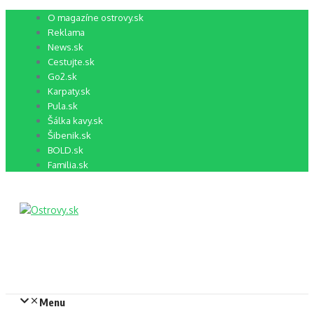
Preskočiť
O magazíne ostrovy.sk
na
Reklama
obsah
News.sk
Cestujte.sk
Go2.sk
Karpaty.sk
Pula.sk
Šálka kavy.sk
Šibenik.sk
BOLD.sk
Familia.sk
Menu