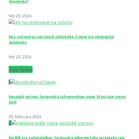
dovolenku?
feb 20, 2026
Ako cestovať po ostrovoch udržateľne: 5 tipov pre ekologickú
dovolenku
feb 20, 2026
Top témy
1
Havajské ostrovy: Sprievodca tichomorským rajom, ktorý vám zmení
život
20. februára 2026
2
Karibik pre začiatočníkov: Sprievodca výberom toho správneho raja