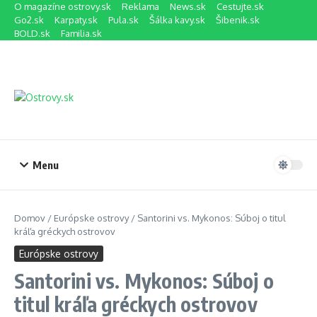
Preskočiť na obsah
O magazíne ostrovy.sk
Reklama
News.sk
Cestujte.sk
Go2.sk
Karpaty.sk
Pula.sk
Šálka kavy.sk
Šibenik.sk
BOLD.sk
Familia.sk
Menu
Domov
/
Európske ostrovy
/
Santorini vs. Mykonos: Súboj o titul
kráľa gréckych ostrovov
Európske ostrovy
Santorini vs. Mykonos: Súboj o
titul kráľa gréckych ostrovov