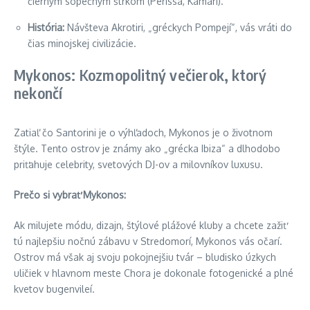
čiernym sopečným štrkom (Perissa, Kamari).
História:
Návšteva Akrotiri, „gréckych Pompejí“, vás vráti do
čias minojskej civilizácie.
Mykonos: Kozmopolitný večierok, ktorý
nekončí
Zatiaľ čo Santorini je o výhľadoch, Mykonos je o životnom
štýle. Tento ostrov je známy ako „grécka Ibiza“ a dlhodobo
priťahuje celebrity, svetových DJ-ov a milovníkov luxusu.
Prečo si vybrať Mykonos:
Ak milujete módu, dizajn, štýlové plážové kluby a chcete zažiť
tú najlepšiu nočnú zábavu v Stredomorí, Mykonos vás očarí.
Ostrov má však aj svoju pokojnejšiu tvár – bludisko úzkych
uličiek v hlavnom meste Chora je dokonale fotogenické a plné
kvetov bugenvileí.