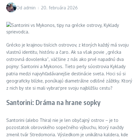
Od
admin
20. februára 2026
Grécko je krajinou tisícich ostrovov, z ktorých každý má svoju
vlastnú identitu, históriu a čaro. Ak sa však povie „grécka
ostrovná dovolenka“, väčšine z nás ako prvé napadnú dva
pojmy: Santorini a Mykonos. Tieto perly súostrovia Kyklady
patria medzi najvyhľadávanejšie destinácie sveta. Hoci sú si
geograficky blízke, ponúkajú diametrálne odlišné zážitky. Ktorý
z nich by ste si mali vybrať pre svoju najbližšiu cestu?
Santorini: Dráma na hrane sopky
Santorini (alebo Thira) nie je len obyčajný ostrov – je to
pozostatok obrovského sopečného výbuchu, ktorý navždy
zmenil tvár Stredomoria. Výsledkom je unikátna kaldera, kde