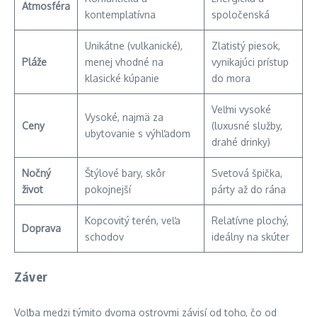
Atmosféra
kontemplatívna
spoločenská
Unikátne (vulkanické),
Zlatistý piesok,
Pláže
menej vhodné na
vynikajúci prístup
klasické kúpanie
do mora
Veľmi vysoké
Vysoké, najmä za
Ceny
(luxusné služby,
ubytovanie s výhľadom
drahé drinky)
Nočný
Štýlové bary, skôr
Svetová špička,
život
pokojnejší
párty až do rána
Kopcovitý terén, veľa
Relatívne plochý,
Doprava
schodov
ideálny na skúter
Záver
Voľba medzi týmito dvoma ostrovmi závisí od toho, čo od