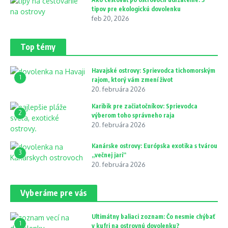
tipov pre ekologickú dovolenku
feb 20, 2026
Top témy
Havajské ostrovy: Sprievodca tichomorským
1
rajom, ktorý vám zmení život
20. februára 2026
Karibik pre začiatočníkov: Sprievodca
2
výberom toho správneho raja
20. februára 2026
Kanárske ostrovy: Európska exotika s tvárou
3
„večnej jari“
20. februára 2026
Vyberáme pre vás
Ultimátny baliaci zoznam: Čo nesmie chýbať
1
v kufri na ostrovnú dovolenku?