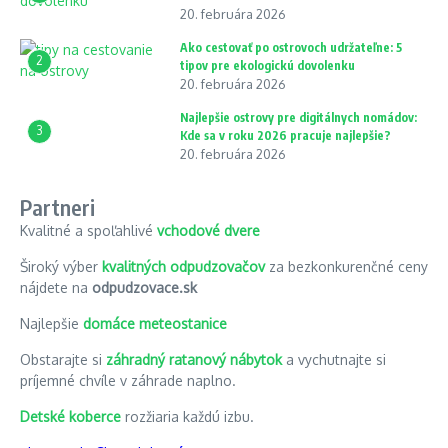
20. februára 2026
Ako cestovať po ostrovoch udržateľne: 5
2
tipov pre ekologickú dovolenku
20. februára 2026
Najlepšie ostrovy pre digitálnych nomádov:
3
Kde sa v roku 2026 pracuje najlepšie?
20. februára 2026
Partneri
Kvalitné a spoľahlivé
vchodové dvere
Široký výber
kvalitných odpudzovačov
za bezkonkurenčné ceny
nájdete na
odpudzovace.sk
Najlepšie
domáce meteostanice
Obstarajte si
záhradný ratanový nábytok
a vychutnajte si
príjemné chvíle v záhrade naplno.
Detské koberce
rozžiaria každú izbu.