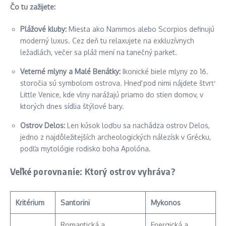
Čo tu zažijete:
Plážové kluby:
Miesta ako Nammos alebo Scorpios definujú
moderný luxus. Cez deň tu relaxujete na exkluzívnych
ležadlách, večer sa pláž mení na tanečný parket.
Veterné mlyny a Malé Benátky:
Ikonické biele mlyny zo 16.
storočia sú symbolom ostrova. Hneď pod nimi nájdete štvrť
Little Venice, kde vlny narážajú priamo do stien domov, v
ktorých dnes sídlia štýlové bary.
Ostrov Delos:
Len kúsok loďou sa nachádza ostrov Delos,
jedno z najdôležitejších archeologických nálezísk v Grécku,
podľa mytológie rodisko boha Apolóna.
Veľké porovnanie: Ktorý ostrov vyhráva?
Kritérium
Santorini
Mykonos
Romantická a
Energická a