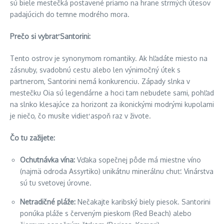
sú biele mestečká postavené priamo na hrane strmých útesov
padajúcich do temne modrého mora.
Prečo si vybrať Santorini:
Tento ostrov je synonymom romantiky. Ak hľadáte miesto na
zásnuby, svadobnú cestu alebo len výnimočný útek s
partnerom, Santorini nemá konkurenciu. Západy slnka v
mestečku Oia sú legendárne a hoci tam nebudete sami, pohľad
na slnko klesajúce za horizont za ikonickými modrými kupolami
je niečo, čo musíte vidieť aspoň raz v živote.
Čo tu zažijete:
Ochutnávka vína:
Vďaka sopečnej pôde má miestne víno
(najmä odroda Assyrtiko) unikátnu minerálnu chuť. Vinárstva
sú tu svetovej úrovne.
Netradičné pláže:
Nečakajte karibský biely piesok. Santorini
ponúka pláže s červeným pieskom (Red Beach) alebo