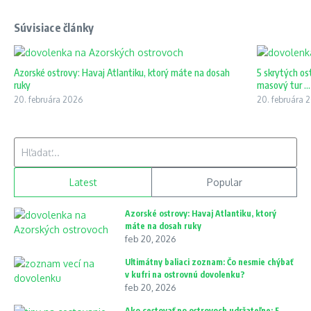
Súvisiace články
Azorské ostrovy: Havaj Atlantiku, ktorý máte na dosah
5 skrytých os
ruky
masový tur ...
20. februára 2026
20. februára 
Hľadať:
Latest
Popular
Azorské ostrovy: Havaj Atlantiku, ktorý
máte na dosah ruky
feb 20, 2026
Ultimátny baliaci zoznam: Čo nesmie chýbať
v kufri na ostrovnú dovolenku?
feb 20, 2026
Ako cestovať po ostrovoch udržateľne: 5