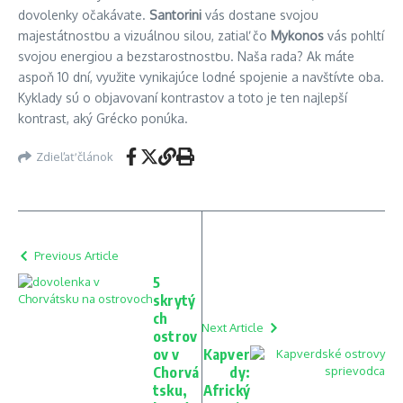
dovolenky očakávate.
Santorini
vás dostane svojou
majestátnosťou a vizuálnou silou, zatiaľ čo
Mykonos
vás pohltí
svojou energiou a bezstarostnosťou. Naša rada? Ak máte
aspoň 10 dní, využite vynikajúce lodné spojenie a navštívte oba.
Kyklady sú o objavovaní kontrastov a toto je ten najlepší
kontrast, aký Grécko ponúka.
Zdieľať článok
Previous Article
5
skrytý
ch
Next Article
ostrov
ov v
Kapver
Chorvá
dy:
tsku,
Africký