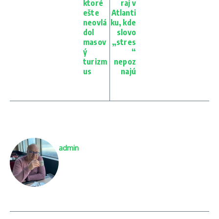
ktoré
raj v
ešte
Atlanti
neovlá
ku, kde
dol
slovo
masov
„stres
ý
“
turizm
nepoz
us
najú
admin