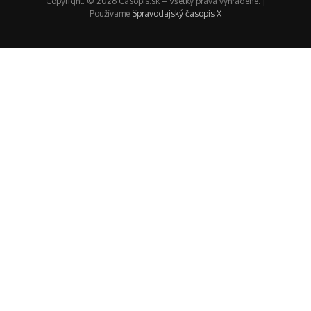
Copyright: © 2026 Casopis.sk – Všetky práva vyhradené. |
Používame
Spravodajský časopis X