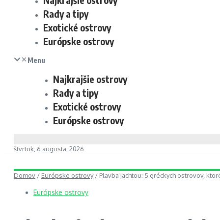
Najkrajšie ostrovy
Rady a tipy
Exotické ostrovy
Európske ostrovy
Menu
Najkrajšie ostrovy
Rady a tipy
Exotické ostrovy
Európske ostrovy
štvrtok, 6 augusta, 2026
Domov
/
Európske ostrovy
/
Plavba jachtou: 5 gréckych ostrovov, ktoré
Európske ostrovy