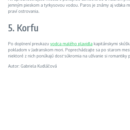
jemným pieskom a tyrkysovou vodou. Paros je známy aj vďaka mal
praví ostrovania.
5. Korfu
Po doplnení preukazu
vodca malého plavidla
kapitánskymi skúška
pokladom v Jadranskom mori. Poprechádzajte sa po starom meste 
niektoré z nich ponúkajú dosť súkromia na užívanie si romantiky 
Autor: Gabriela Kudláčová