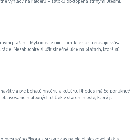
atné výhľady na kaldéru – zátoku obklopená strmými útesmi.
nými plážami. Mykonos je miestom, kde sa stretávajú krása
rácie. Nezabudnite si užiť slnečné lúče na plážach, ktoré sú
 navštívia pre bohatú históriu a kultúru. Rhodos má čo ponúknuť
a objavovanie malebných uličiek v starom meste, ktoré je
mestského života a strávte čas na bielej pieskovej pláži s