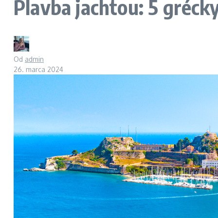
Plavba jachtou: 5 grécky
Od
admin
26. marca 2024