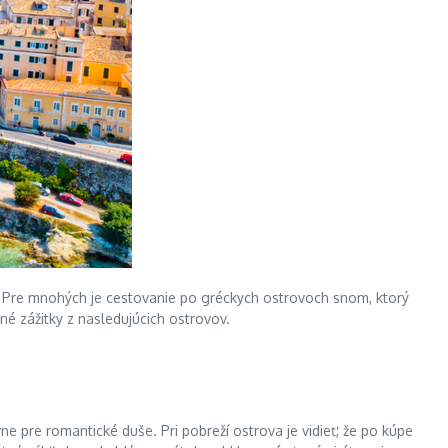
y. Pre mnohých je cestovanie po gréckych ostrovoch snom, ktorý
é zážitky z nasledujúcich ostrovov.
e pre romantické duše. Pri pobreží ostrova je vidieť, že po kúpe