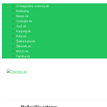
Preskočiť
O magazíne ostrovy.sk
na
Reklama
obsah
News.sk
Cestujte.sk
Go2.sk
Karpaty.sk
Pula.sk
Šálka kavy.sk
Šibenik.sk
BOLD.sk
Familia.sk