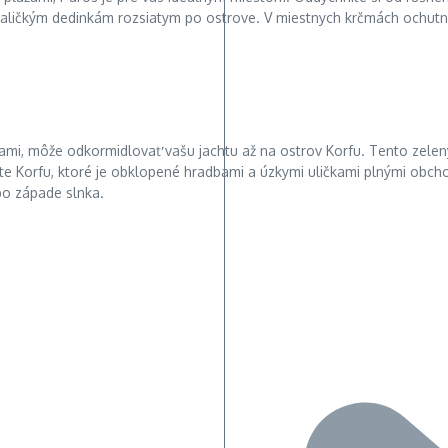
ičkým dedinkám rozsiatym po ostrove. V miestnych krčmách ochutnáte
mi, môže odkormidlovať vašu jachtu až na ostrov Korfu. Tento zelen
Korfu, ktoré je obklopené hradbami a úzkymi uličkami plnými obchod
po západe slnka.