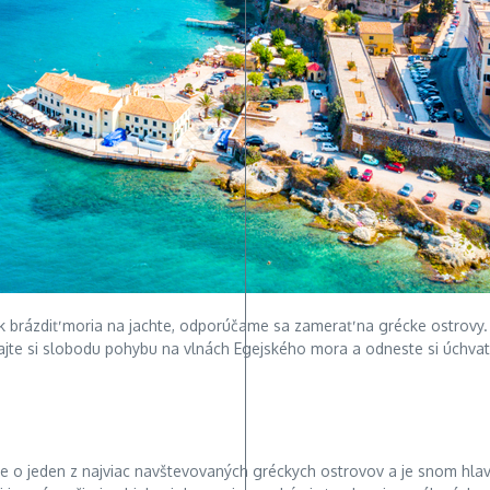
 rok brázdiť moria na jachte, odporúčame sa zamerať na grécke ostrov
jte si slobodu pohybu na vlnách Egejského mora a odneste si úchvatn
e o jeden z najviac navštevovaných gréckych ostrovov a je snom hlavn