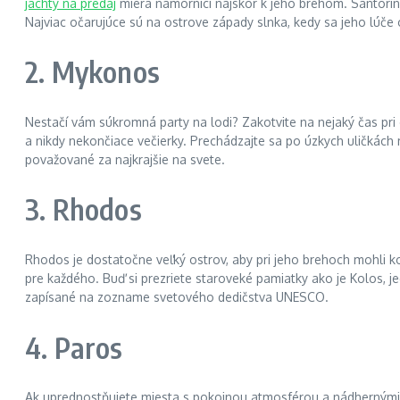
jachty na predaj
miera námorníci najskôr k jeho brehom. Santorin
Najviac očarujúce sú na ostrove západy slnka, kedy sa jeho lúč
2. Mykonos
Nestačí vám súkromná party na lodi? Zakotvite na nejaký čas p
a nikdy nekončiace večierky. Prechádzajte sa po úzkych uličkách 
považované za najkrajšie na svete.
3. Rhodos
Rhodos je dostatočne veľký ostrov, aby pri jeho brehoch mohli k
pre každého. Buď si prezriete staroveké pamiatky ako je Kolos, j
zapísané na zozname svetového dedičstva UNESCO.
4. Paros
Ak uprednostňujete miesta s pokojnou atmosférou a nádhernými pl