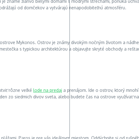
i je známe žiarivo bielymi domami s modrými strechami, ponúka úchv
e odrážajú od domčekov a vytvárajú nenapodobiteľnú atmosféru.
ri ostrove Mykonos. Ostrov je známy divokým nočným životom a nádher
mestečka s typickou architektúrou a objavujte skryté obchody a reštau
otviť rôzne veľké
lode na predaj
a prenájom. Ide o ostrov, ktorý mnohí
eden zo siedmich divov sveta, alebo budete čas na ostrove využívať n
ážami, Paros je pre vás ideálnym miestom. Oddýchnite si od rušného 